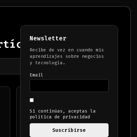
Newsletter
tículos)
Recibe de vez en cuando mis
aprendizajes sobre negocios
y tecnología.
Email
Nota para ti, que ya
no necesitas un
empleo.
Si continúas, aceptas la
política de privacidad
LEER MÁS →