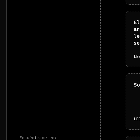
El
an
le
se
LE
So
LE
Encuéntrame en: