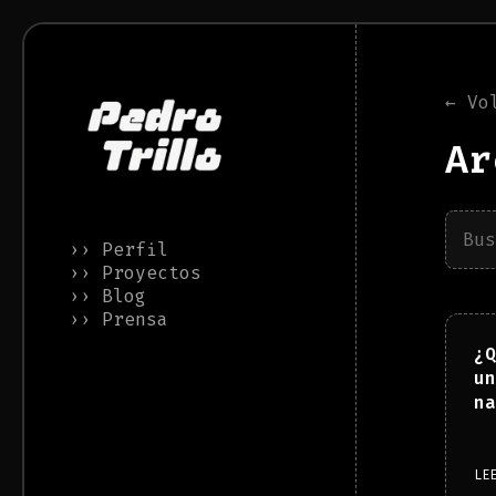
← Vo
Ar
›› Perfil
›› Proyectos
›› Blog
›› Prensa
¿Q
un
na
LE