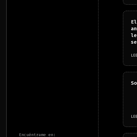
El
an
le
se
LE
So
LE
Encuéntrame en: