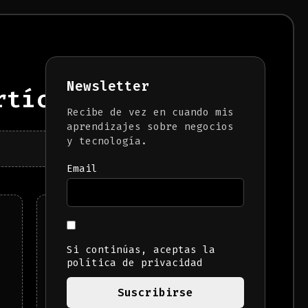
Newsletter
tículos)
Recibe de vez en cuando mis
aprendizajes sobre negocios
y tecnología.
Email
Nota para ti, que ya
no necesitas un
empleo.
Si continúas, aceptas la
política de privacidad
LEER MÁS →