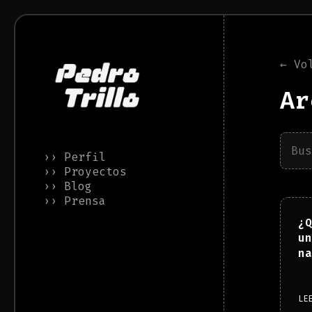
← Vo
Ar
›› Perfil
›› Proyectos
›› Blog
›› Prensa
¿Q
un
na
LE