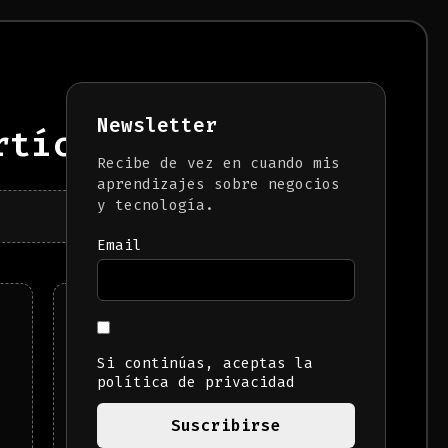
Newsletter
tículos)
Recibe de vez en cuando mis
aprendizajes sobre negocios
y tecnología.
Email
Nota para ti, que ya
no necesitas un
empleo.
Si continúas, aceptas la
política de privacidad
LEER MÁS →