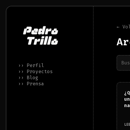
← Vo
Ar
›› Perfil
›› Proyectos
›› Blog
›› Prensa
¿Q
un
na
LE