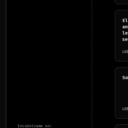
El
an
le
se
LE
So
LE
Encuéntrame en: